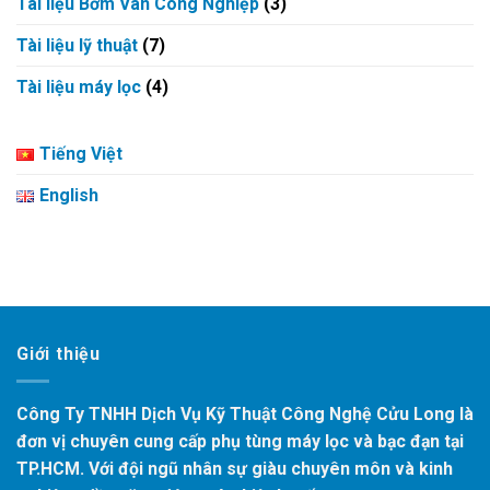
Tài liệu Bơm Van Công Nghiệp
(3)
Tài liệu lỹ thuật
(7)
Tài liệu máy lọc
(4)
Tiếng Việt
English
Giới thiệu
Công Ty TNHH Dịch Vụ Kỹ Thuật Công Nghệ Cửu Long là
đơn vị chuyên cung cấp phụ tùng máy lọc và bạc đạn tại
TP.HCM. Với đội ngũ nhân sự giàu chuyên môn và kinh