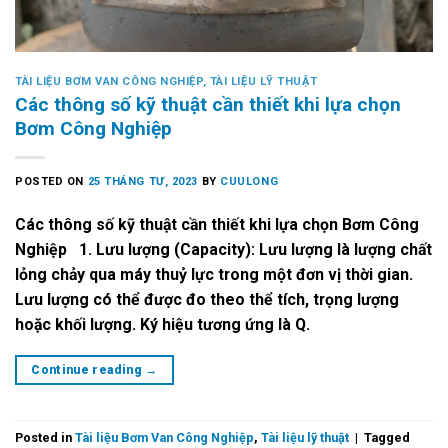
TÀI LIỆU BƠM VAN CÔNG NGHIỆP
,
TÀI LIỆU LỸ THUẬT
Các thông số kỹ thuật cần thiết khi lựa chọn
Bơm Công Nghiệp
POSTED ON
25 THÁNG TƯ, 2023
BY
CUULONG
Các thông số kỹ thuật cần thiết khi lựa chọn Bơm Công
Nghiệp 1. Lưu lượng (Capacity): Lưu lượng là lượng chất
lỏng chảy qua máy thuỷ lực trong một đơn vị thời gian.
Lưu lượng có thể được đo theo thể tích, trọng lượng
hoặc khối lượng. Ký hiệu tương ứng là Q.
Continue reading
→
Posted in
Tài liệu Bơm Van Công Nghiệp
,
Tài liệu lỹ thuật
|
Tagged