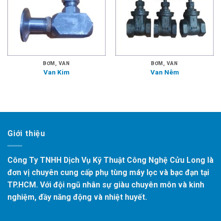
BƠM, VAN
BƠM, VAN
Van Kim
Van Nêm
Giới thiệu
Công Ty TNHH Dịch Vụ Kỹ Thuật Công Nghệ Cửu Long là
đơn vị chuyên cung cấp phụ tùng máy lọc và bạc đạn tại
TP.HCM. Với đội ngũ nhân sự giàu chuyên môn và kinh
nghiệm, đầy năng động và nhiệt huyết.